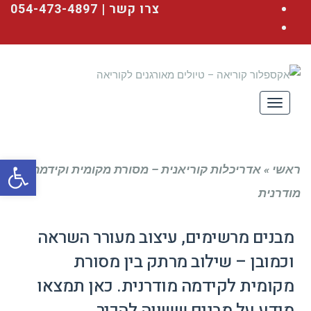
Facebook
צרו קשר | 054-473-4897
YouTube
תפריט
פתח סרגל
ראשי
»
אדריכלות קוריאנית – מסורת מקומית וקידמה
מודרנית
מבנים מרשימים, עיצוב מעורר השראה
וכמובן – שילוב מרתק בין מסורת
מקומית לקידמה מודרנית. כאן תמצאו
מידע על מבנים ששווה להכיר