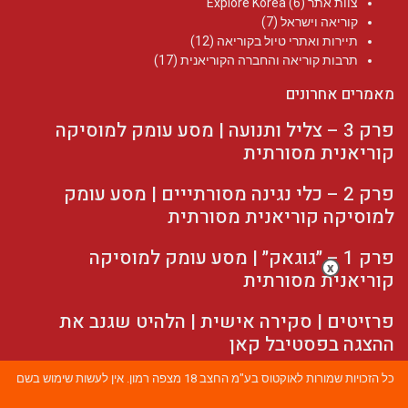
צוות אתר Explore Korea
(6)
קוריאה וישראל
(7)
תיירות ואתרי טיול בקוריאה
(12)
תרבות קוריאה והחברה הקוריאנית
(17)
מאמרים אחרונים
פרק 3 – צליל ותנועה | מסע עומק למוסיקה
קוריאנית מסורתית
פרק 2 – כלי נגינה מסורתייים | מסע עומק
למוסיקה קוריאנית מסורתית
פרק 1 – ״גוגאק״ | מסע עומק למוסיקה
x
קוריאנית מסורתית
פרזיטים | סקירה אישית | הלהיט שגנב את
ההצגה בפסטיבל קאן
כל הזכויות שמורות לאוקטוס בע"מ החצב 18 מצפה רמון. אין לעשות שימוש בשם