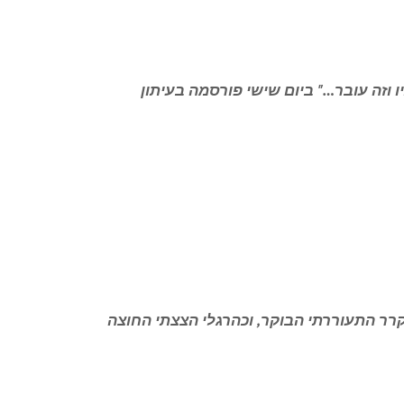
 יעל שגיא פרק 21 | "זה הסתיו וזה עובר…" ביום שישי פורסמה בעיתון
– יעל שגיא פרק 22 | טיול במקרר התעוררתי הבוקר, וכהרגלי הצצתי החוצה