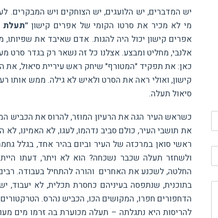
יש המדברים, יש הלועגים, יש הצוחקים ויש המבקרים. ל
מי לא מכיר את סרטו הקומי של אפרים קישון
"תעלת ב
אפרים קישון יכול היה להגות. אדם שאיבד את שפיותו, 
אלנבי, מחליט ומבצע. אצלנו כל זה נשאר רק בגדר סרט מעו
כאן: את תפקיד "המטורף" שיחק ראש עיריית סיאול, את הר
קישון, ואולי ראה את הסרט ולאיש לא גילה. ממש אותו רע
סיאול תעלה.
כשראש העיר הגה את הרעיון המוזר, להרוס את הכביש המ
את תושבי העיר, כולם סביב נדהמו, לעגו, לא האמינו, לא
ראשי סואן במרכזה של העיר וביום בהיר אחד, בגלל גחמ
ולשחזר תעלה שכבר נשכחה? הוא לא ויתר, דעתו היית
החלטה, לשכנע את האחרים והורה להתחיל בעבודה. רבים ה
בתוכנית, שנתפסה בעיניהם כחסרת תכלית, לא יעבוד, יש
הדחפורים חפרו, המקושים הכו, הכביש נהרס. הטרקטורים 
להריסות היא נתגלתה – תעלה מכוערת בה זרמו מים מעופ