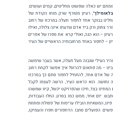
עומתם יש כאלה שפשוט מחליטים, קמים ועושים.
לאומילך"
, רעיון מטורף שרק מוחו הקודח של
מחליט בבוקר אחד לחפור תעלה במרכזו של רחוב
רר צחוק ורק ביד אדם שדעתו אינה צלולה, ואילו
עיון – הוא הגה, ואולי קרא את ספרו של אפרים
יון – לחפור באחד מרחובותיה הראשיים של העיר
היר העילי שנבנה מעל תעלה, אשר בעבר שימשה
 הבינו – מה פתאום להרוס? איך אפשר לקחת רחוב
ה של אדם אחד, להתחיל לחפור סתם כך במרכזו
ה נחושה. הוא כראש העיר, הרשה לעצמו לקבל
מתינו בצד, חיכו שהפרויקט יכשל, קיוו שמשהו
תבש. יום אחד, ממש כמו בסרט, החלו העבודות,
פינו, המשאיות הובילו ערימות של פסולת ומתחת
שים. הפועלים סחבו. הדחפורים חפרו והעמיקו,