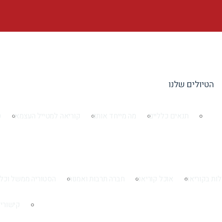
הטיולים שלנו
תנאים כלליים
מה מייחד אותנו
קוריאה למטייל העצמאי
ט
ות בקוריאה
אוכל קוריאני
חברה תרבות ואמנות
הסטוריה ממשל וכל
קישורי