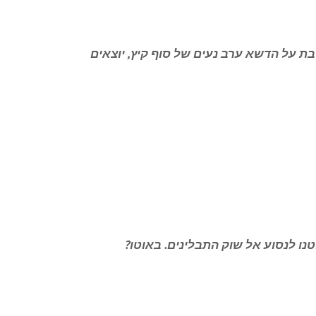
 יעל שגיא פרק 25 | אסור לשבת על הדשא ערב נעים של סוף קיץ, יוצאים
יעל שגיא פרק 26 | הנני החלטנו לנסוע אל שוק התבלינים. באוטו?