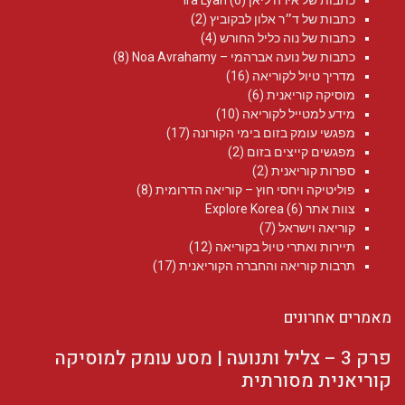
כתבות של אירה ליאן Ira Lyan
(6)
כתבות של ד״ר אלון לבקוביץ
(2)
כתבות של נוה כליל החורש
(4)
כתבות של נועה אברהמי – Noa Avrahamy‏
(8)
מדריך טיול לקוריאה
(16)
מוסיקה קוריאנית
(6)
מידע למטייל לקוריאה
(10)
מפגשי עומק בזום בימי הקורונה
(17)
מפגשים קייצים בזום
(2)
ספרות קוריאנית
(2)
פוליטיקה ויחסי חוץ – קוריאה הדרומית
(8)
צוות אתר Explore Korea
(6)
קוריאה וישראל
(7)
תיירות ואתרי טיול בקוריאה
(12)
תרבות קוריאה והחברה הקוריאנית
(17)
מאמרים אחרונים
פרק 3 – צליל ותנועה | מסע עומק למוסיקה
קוריאנית מסורתית