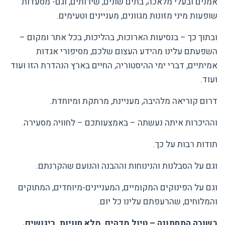
אמנים ובעלי מלאכה, בתים שונים, שירותים, וגם- מסעדות
שופעות מיני מזונות מגוונים, מעניינים וטעימים.
ובתוך כך – בנסיעות הארוכות, בהליכות, בכל אתר ומקום –
השפעתם עלינו מהידע העצום שלכם, מסיפורי אגדות
אמיתיים, דברי ימי ההיסטוריה, החיים בארץ הנהדרת הזו ועוד
ועוד.
דרום קוריאה מלהיבה, מעניינת, מרתקת ומיוחדת.
וההיכרות איתה נעשתה – באמצעותכם – לחוויה מסעירה.
תודות רבות על כך.
וגם על הסבלנות והנינוחות וההבנה והנועם שהקרנתם.
וגם על הפינוקים המקומיים, המעניינים-מיוחדים, המתוקים
והמלוחים, שהרעפתם עלינו כל יום.
בשורה התחתונה – טיול מדהים, מלא חוויות, ריגושים.