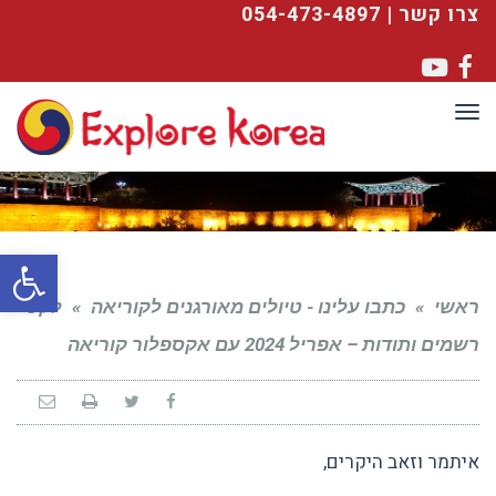
צרו קשר | 054-473-4897
YouTube
Facebook
תפריט
פתח סרגל
ראשי
»
כתבו עלינו - טיולים מאורגנים לקוריאה
»
לקט
רשמים ותודות – אפריל 2024 עם אקספלור קוריאה
איתמר וזאב היקרים,