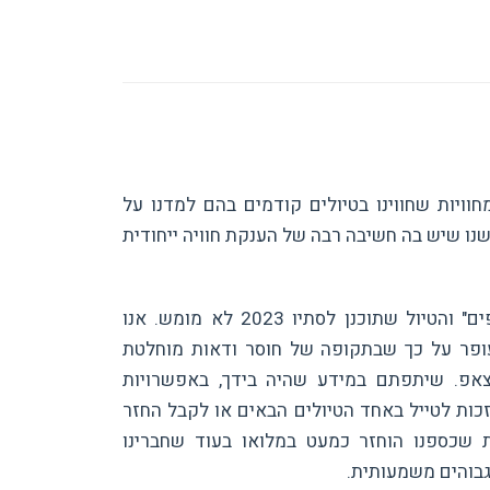
וויות שחווינו בטיולים קודמים בהם למדנו על
ו שיש בה חשיבה רבה של הענקת חוויה ייחודית
המלחמה שפרצה ב-7.10.2023 "טרפה את הקלפים" והטיול שתוכנן לסתיו 2023 לא מומש. אנו
עופר על כך שבתקופה של חוסר ודאות מוחלטת
צאפ. שיתפתם במידע שהיה בידך, באפשרויות
ות לטייל באחד הטיולים הבאים או לקבל החזר
 שכספנו הוחזר כמעט במלואו בעוד שחברינו
גבוהים משמעותית.