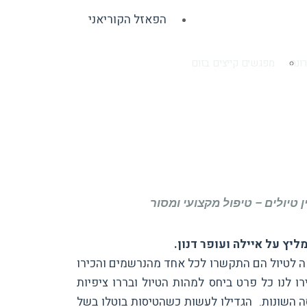
הפאזל הקוריאני
ונה
מפגשים קייצים בזום
ן טיולים – טיפול מקצועי ומסור
ליץ על איילה ועופר דנון.
לטיול ב-24.10.23. לפני היציאה לטיול הם התקשרו לכל אחד מהנרשמים והכירו
 לנו כל פרט ביחס למהות הטיול ובררו ציפיות
 השונות. הגדילו לעשות כשהטיסות בוטלו בשל