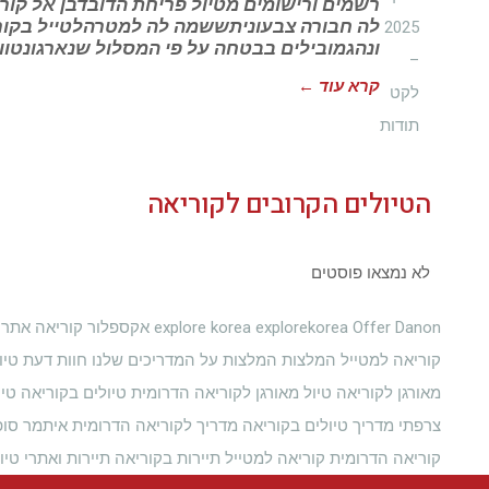
רשמים ורישומים מטיול פריחת הדובדבן אל קור
לה חבורה צבעוניתששמה לה למטרהלטייל בקוריא
ונהגמובילים בבטחה על פי המסלול שנארגונטוו
קרא עוד ←
הטיולים הקרובים לקוריאה
לא נמצאו פוסטים
Offer Danon
explorekorea
explore korea
אקספלור קוריאה
אתרי 
קוריאה למטייל
המלצות
המלצות על המדריכים שלנו
חוות דעת
טיו
מאורגן לקוריאה
טיול מאורגן לקוריאה הדרומית
טיולים בקוריאה
טיו
צרפתי
מדריך טיולים בקוריאה
מדריך לקוריאה הדרומית איתמר סופ
קוריאה הדרומית
קוריאה למטייל
תיירות בקוריאה
תיירות ואתרי טיו