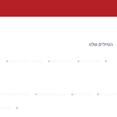
הטיולים שלנו
תנאים כלליים
מה מייחד אותנו
קוריאה למטייל העצמאי
ט
ות בקוריאה
אוכל קוריאני
חברה תרבות ואמנות
הסטוריה ממשל וכל
קישורי