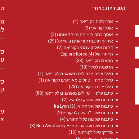
קטגוריות באתר
מא
אדריכלות בקוריאה
(4)
למ
אוכל קוריאני
(3)
אוסף כתבות – מה מייחד אותנו
(3)
אירועי תרבות קוריאנים בישראל
(29)
דתות ופולחן עממי בקוריאה
(2)
הייחוד של Explore Korea
(4)
עו
הפאזל הקוריאני
(38)
הרשמה לטיול
(18)
טיולי אביב – טיולים מאורגנים לקוריאה
(1)
טיולי סתיו – טיולים מאורגנים לקוריאה
(1)
כללי – דרום קוריאה
(23)
קו
כתבו עלינו – טיולים מאורגנים לקוריאה
(80)
כתבות של אושיק פלר גיל
(2)
כתבות של אירה ליאן Ira Lyan
(6)
פר
כתבות של ד״ר אלון לבקוביץ
(2)
את
כתבות של נוה כליל החורש
(4)
כתבות של נועה אברהמי – Noa Avrahamy‏
(8)
מדריך טיול לקוריאה
(16)
מוסיקה קוריאנית
(6)