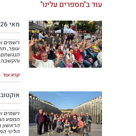
עוד ב"מספרים עלינו"
מאי 2026 – לקט תודות
עופר, תו
הנגשתם ל
והקשבה
קרא עוד 
אוקטובר 2025 – לקט ת
רשמים ור
המסע המו
הראשון ב
הליווי המ