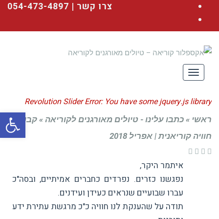
Facebook
צרו קשר | 054-473-4897
YouTube
תפריט
Revolution Slider Error: You have some jquery.js library
פתח סרגל
ראשי
»
כתבו עלינו - טיולים מאורגנים לקוריאה
»
קבוצת
include that comes after the revolution files js include.
חוויה קוריאנית | אפריל 2018
איתמר היקר,
This includes make eliminates the revolution slider
נפגשנו כזרים. נפרדים כחברים אמיתיים, ובסה"כ
עברו שבועיים שנראים כעידן ועידנים.
libraries, and make it not work.
תודה על שהענקת לנו חוויה כ"כ מרגשת עתירת ידע