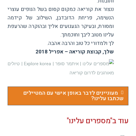
ותובנות.
ננצור את קוריאה כמקום קסום בשל הנופים עוצרי
הנשימה, פריחת הדובדבן, השילוב של קידמה
ומסורת, ובעיקר הגעגועים אליך ובהוקרה שהרעפת
עלינו מטוב ליבך וחוכמתך.
To fix it you can:
לך ולמדורי כל טוב והרבה אהבה.
שלך, קבוצת קוריאה – אפריל 2018
1. In the Slider Settings -> Troubleshooting set option:
Put JS Includes To Body
option to true.
מעוניינים לדבר באופן אישי עם המטיילים
שכתבו עלינו?
2. Find the double jquery.js include and remove it.
עוד ב"מספרים עלינו"