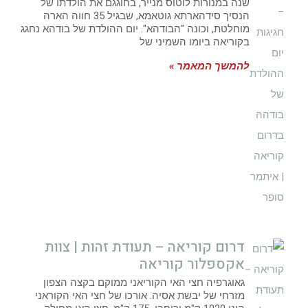
שנה במנורות לוטוס מנייר, בחוגגם את הולדתו של
הנסיך סידהארתא גוטאמא, שבגיל 35 חווה הארה
מוחלטת, וכונה "הבודהא". יום ההולדת של בודהא נחגג
בקוריאה ביומו השמיני של
להמשך המאמר »
דרום קוריאה – תעודת זהות | צוות
אקספלור קוריאה
גאוגרפיה חצי האי הקוריאני ממוקם בקצה הצפון
מזרחי של יבשת אסיה. אורכו של חצי האי הקוראני