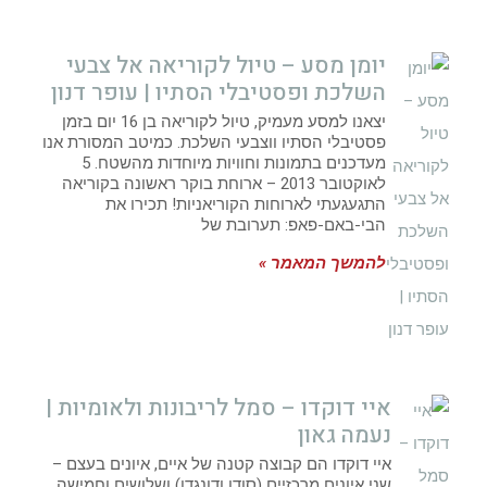
יומן מסע – טיול לקוריאה אל צבעי
השלכת ופסטיבלי הסתיו | עופר דנון
יצאנו למסע מעמיק, טיול לקוריאה בן 16 יום בזמן
פסטיבלי הסתיו ווצבעי השלכת. כמיטב המסורת אנו
מעדכנים בתמונות וחוויות מיוחדות מהשטח. 5
לאוקטובר 2013 – ארוחת בוקר ראשונה בקוריאה
התגעגעתי לארוחות הקוריאניות! תכירו את
הבי-באם-פאפ: תערובת של
להמשך המאמר »
איי דוקדו – סמל לריבונות ולאומיות |
נעמה גאון
איי דוקדו הם קבוצה קטנה של איים, איונים בעצם –
שני איונים מרכזיים (סודו ודונגדו) ושלושים וחמישה