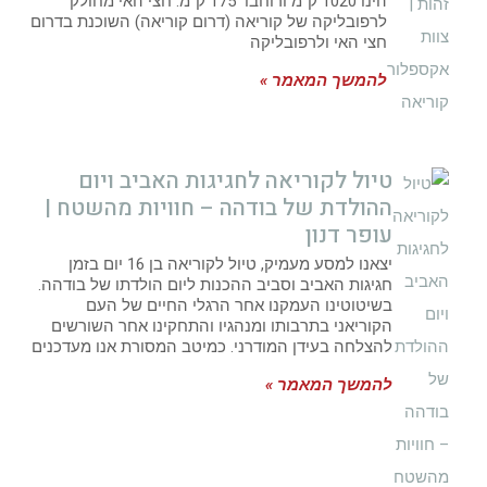
הינו 1020 ק"מ ורוחבו 175 ק"מ. חצי האי מחולק
לרפובליקה של קוריאה (דרום קוריאה) השוכנת בדרום
חצי האי ולרפובליקה
להמשך המאמר »
טיול לקוריאה לחגיגות האביב ויום
ההולדת של בודהה – חוויות מהשטח |
עופר דנון
יצאנו למסע מעמיק, טיול לקוריאה בן 16 יום בזמן
חגיגות האביב וסביב ההכנות ליום הולדתו של בודהה.
בשיטוטינו העמקנו אחר הרגלי החיים של העם
הקוריאני בתרבותו ומנהגיו והתחקינו אחר השורשים
להצלחה בעידן המודרני. כמיטב המסורת אנו מעדכנים
להמשך המאמר »