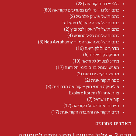
כללי – דרום קוריאה
(23)
כתבו עלינו – טיולים מאורגנים לקוריאה
(80)
כתבות של אושיק פלר גיל
(2)
כתבות של אירה ליאן Ira Lyan
(6)
כתבות של ד״ר אלון לבקוביץ
(2)
כתבות של נוה כליל החורש
(4)
כתבות של נועה אברהמי – Noa Avrahamy‏
(8)
מדריך טיול לקוריאה
(16)
מוסיקה קוריאנית
(6)
מידע למטייל לקוריאה
(10)
מפגשי עומק בזום בימי הקורונה
(17)
מפגשים קייצים בזום
(2)
ספרות קוריאנית
(2)
פוליטיקה ויחסי חוץ – קוריאה הדרומית
(8)
צוות אתר Explore Korea
(6)
קוריאה וישראל
(7)
תיירות ואתרי טיול בקוריאה
(12)
תרבות קוריאה והחברה הקוריאנית
(17)
מאמרים אחרונים
פרק 3 – צליל ותנועה | מסע עומק למוסיקה