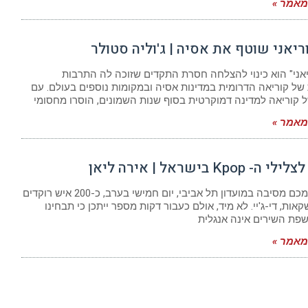
אמר »
ריאני שוטף את אסיה | ג'וליה סטולר
אני" הוא כינוי להצלחה חסרת התקדים שזוכה לה התרבות
של קוריאה הדרומית במדינות אסיה ובמקומות נוספים בעולם. עם
 קוריאה למדינה דמוקרטית בסוף שנות השמונים, הוסרו מחסומי
אמר »
Kpop בישראל | אירה ליאן
דמיינו לעצמכם מסיבה במועדון תל אביבי, יום חמישי בערב, כ-200 איש רוקדים
אות, די-ג'יי. לא מיד, אולם כעבור דקות מספר ייתכן כי תבחינו
פת השירים אינה אנגלית
אמר »