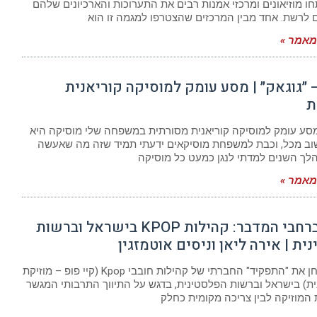
ו מוזיאונים ומרכזי אמנות רבים את התערוכות והארכיונים שלהם
 לרשת. אחד מבין המרכזים שהצטרפו למגמה זו הוא
אמר »
ק 1 – ״גוגאק״ | מסע עומק למוסיקה קוריאנית
ת
 מסע עומק למוסיקה קוריאנית מסורתית במשפחה שלי מוסיקה היא
ב מכל, וכבת למשפחת מוסיקאים ידעתי תמיד שזה מה שאעשה
הלך השנים למדתי לנגן כמעט כל מוסיקה
אמר »
KPOP ברחבי המדבר: קהילות KPOP בישראל וברשות
ית | אירה ליאן וניסים אוטמזגין
המאמר בוחן את "התפקיד" החברתי של קהילות חובבי Kpop (קיי פופ – מוזיקת
ית) בישראל וברשות הפלסטינית, בדגש על התיווך התרבותי המגשר
 המוזיקה לבין צריכה מקומית כחלק