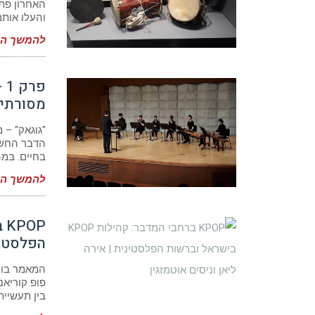
האחרון פתח
והעלו אותם
להמשך המ
פר
מסורתי
"גוגאק" –
הדבר החשו
בחיים. במ
להמשך המ
הפלסטינ
פופ קוריאנ
בין תעשיית