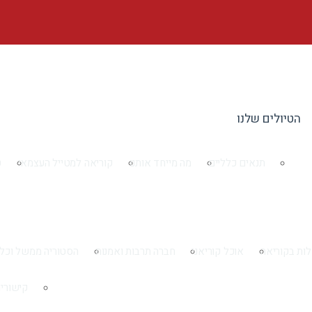
הטיולים שלנו
תנאים כלליים
מה מייחד אותנו
קוריאה למטייל העצמאי
ט
ות בקוריאה
אוכל קוריאני
חברה תרבות ואמנות
הסטוריה ממשל וכל
קישורי