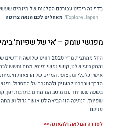
בדף זה ריכזנו עבורכם הקלטות של מיזמים שעשינו במשך שנ
– Explore Japan׳
.
מאחלים לכם הנאה צרופה
מפגשי עומק – 'אי של שפיות' בימי
החל ממחצית מרץ 2020 חווינו שלושה
והמקצועי שלנו, קושי נפשי ופיסי, מתח וחשש לבר
אישי, כלכלי ומקצועי. המיזם של הרצאות חינמיות
הדרך שבחרנו להעניק ולהתגבר על התסכול. נפגשנ
בשעה שש יחד עם מיטב המומחים בתרבות יפן, קור
שפיות'. הנתינה הזו הביאה לנו אושר גדול ושמחה
פניכם.
לסדרה המלאה ולהאזנה >>