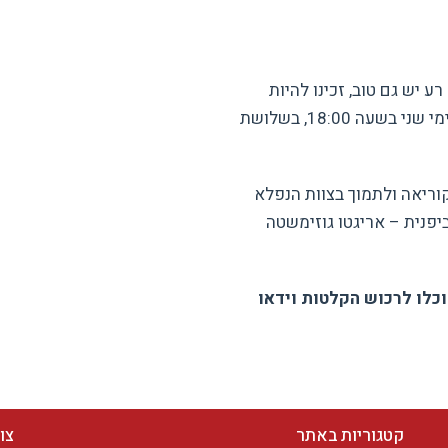
 יש גם טוב, זכינו להיות
יחדיו ולחוות 12 מפגשים שבועיים קייצים בזום, בימי שני בשעה 18:00, בשלושת
קוריאה ולתמוך בצוות הנפלא
יפנית – אריגטו גוזימשטה
כלו לרכוש הקלטות וידאו
קטגוריות באתר
צו