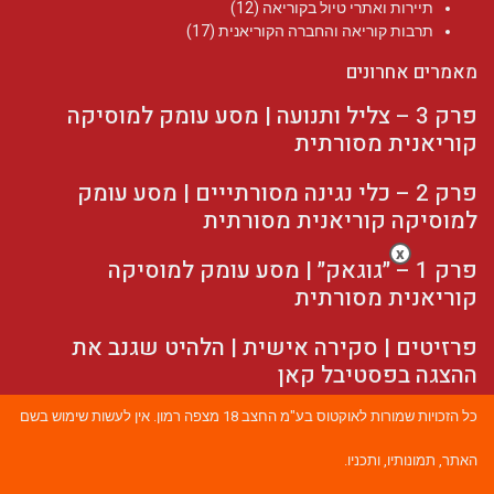
תיירות ואתרי טיול בקוריאה
(12)
תרבות קוריאה והחברה הקוריאנית
(17)
מאמרים אחרונים
פרק 3 – צליל ותנועה | מסע עומק למוסיקה
קוריאנית מסורתית
פרק 2 – כלי נגינה מסורתייים | מסע עומק
למוסיקה קוריאנית מסורתית
x
פרק 1 – ״גוגאק״ | מסע עומק למוסיקה
קוריאנית מסורתית
פרזיטים | סקירה אישית | הלהיט שגנב את
ההצגה בפסטיבל קאן
כל הזכויות שמורות לאוקטוס בע"מ החצב 18 מצפה רמון. אין לעשות שימוש בשם
האתר, תמונותיו, ותכניו.