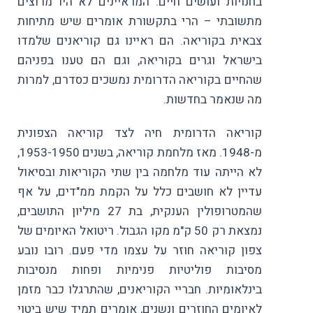
בחנויות ועושים חיים. המראיינים לא היו מרוצים
מתשובתי – הרי בתקשורת אומרים שיש מתיחות
צבאית בקוריאה. הם ראיינו גם קוריאנים שלמדו
בישראל וגרים בקוריאה, וגם הם טענו בפניהם
שהחיים בקוריאה הדרומית נמשכים כסדרם, למרות
מה שנאמר בחדשות.
קוריאה הדרומית חיה לצד קוריאה הצפונית
מ-1948. מאז מלחמת קוריאה, בשנים 1953-1950,
לא הייתה עוד מלחמה בין שתי הקוריאות ובסיאול
עדיין לא חושבים כלל על הקמת ממ"דים, על אף
שהמטרופולין הענקית, בת 27 מיליון התושבים,
נמצאת רק 50 ק"מ מקו הגבול. ריטואל האיומים של
צפון קוריאה חוזר על עצמו מדי פעם. רובו נובע
מסיבות פוליטיות פנימיות ופחות מנסיבות
בינלאומיות. חבריי הקוריאנים, שהתרגלו כבר מזמן
לאיומים החוזרים ונשנים, אומרים תמיד שיש ביטוי