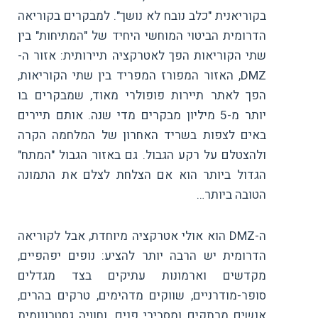
בקוריאנית "כלב נובח לא נושך". למבקרים בקוריאה
הדרומית הביטוי המוחשי היחיד של "המתיחות" בין
שתי הקוריאות הפך לאטרקציה תיירותית: אזור ה-
DMZ, האזור המפורז המפריד בין שתי הקוריאות,
הפך לאתר תיירות פופולרי מאוד, שמבקרים בו
יותר מ-5 מיליון מבקרים מדי שנה. אותם תיירים
באים לצפות בשריד האחרון של המלחמה הקרה
ולהצטלם על רקע הגבול. גם באזור הגבול "המתח"
הגדול ביותר הוא אם הצלחת לצלם את התמונה
הטובה ביותר…
ה-DMZ הוא אולי אטרקציה מיוחדת, אבל לקוריאה
הדרומית יש הרבה יותר להציע: נופים יפהפיים,
מקדשים וארמונות עתיקים בצד מגדלים
סופר-מודרניים, שווקים מדהימים, טרקים בהרים,
אנשים מרתקים ומסבירי פנים, וחוויה גסטרונומית