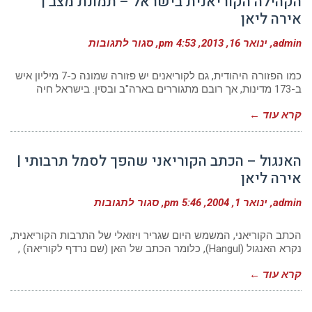
הקהילה הקוריאנית בישראל – תמונת מצב |
אירה ליאן
על
admin
ינואר 16, 2013
4:53 pm
סגור לתגובות
הקהילה
הקוריאנית
בישראל
כמו הפזורה היהודית, גם לקוריאנים יש פזורה שמונה כ-7 מיליון איש
–
ב-173 מדינות, אך רובם מתגוררים בארה"ב ובסין. בישראל חיה
תמונת
מצב
קרא עוד ←
|
אירה
ליאן
האנגול – הכתב הקוריאני שהפך לסמל תרבותי |
אירה ליאן
על
admin
ינואר 1, 2004
5:46 pm
סגור לתגובות
האנגול
–
הכתב
הכתב הקוריאני, המשמש היום שגריר ויזואלי של התרבות הקוריאנית,
הקוריאני
נקרא האנגול (Hangul), כלומר הכתב של האן (שם נרדף לקוריאה) ,
שהפך
לסמל
קרא עוד ←
תרבותי
|
אירה
ליאן