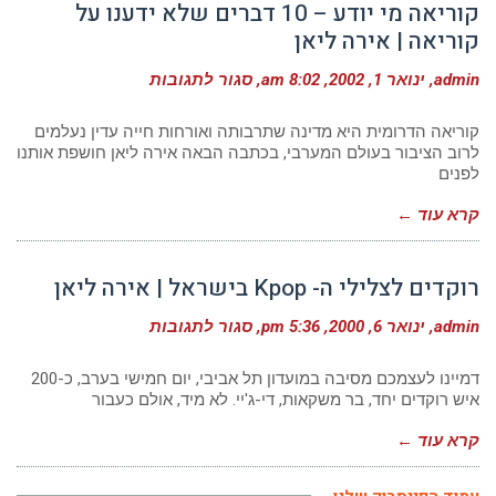
קוריאה מי יודע – 10 דברים שלא ידענו על
קוריאה | אירה ליאן
על
admin
ינואר 1, 2002
8:02 am
סגור לתגובות
קוריאה
מי
יודע
קוריאה הדרומית היא מדינה שתרבותה ואורחות חייה עדין נעלמים
–
לרוב הציבור בעולם המערבי, בכתבה הבאה אירה ליאן חושפת אותנו
10
לפנים
דברים
שלא
ידענו
קרא עוד ←
על
קוריאה
|
אירה
רוקדים לצלילי ה- Kpop בישראל | אירה ליאן
ליאן
על
admin
ינואר 6, 2000
5:36 pm
סגור לתגובות
רוקדים
לצלילי
ה-
דמיינו לעצמכם מסיבה במועדון תל אביבי, יום חמישי בערב, כ-200
Kpop
איש רוקדים יחד, בר משקאות, די-ג'יי. לא מיד, אולם כעבור
בישראל
|
קרא עוד ←
אירה
ליאן