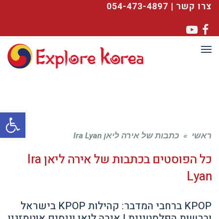
צרו קשר | 054-473-4897
YouTube
Facebook
תפריט
פתח סרגל
ראשי
»
כתבות של אירה ליאן Ira Lyan
כל הפוסטים ב
כתבות של אירה ליאן Ira
Lyan
KPOP ברחבי המדבר: קהילות KPOP בישראל
וברשות הפלסטינית | אירה ליאן וניסים אוטמזגין