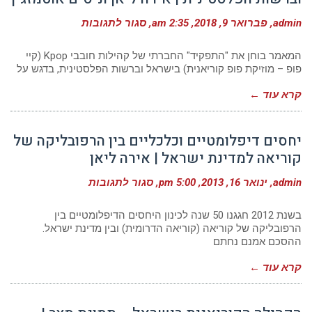
על
admin
פברואר 9, 2018
2:35 am
סגור לתגובות
KPOP
ברחבי
המדבר:
המאמר בוחן את "התפקיד" החברתי של קהילות חובבי Kpop (קיי
קהילות
פופ – מוזיקת פופ קוריאנית) בישראל וברשות הפלסטינית, בדגש על
KPOP
בישראל
קרא עוד ←
וברשות
הפלסטינית
|
אירה
יחסים דיפלומטיים וכלכליים בין הרפובליקה של
ליאן
וניסים
קוריאה למדינת ישראל | אירה ליאן
אוטמזגין
על
admin
ינואר 16, 2013
5:00 pm
סגור לתגובות
יחסים
דיפלומטיים
וכלכליים
בשנת 2012 חגגנו 50 שנה לכינון היחסים הדיפלומטיים בין
בין
הרפובליקה של קוריאה (קוריאה הדרומית) ובין מדינת ישראל.
הרפובליקה
ההסכם אמנם נחתם
של
קוריאה
למדינת
קרא עוד ←
ישראל
|
אירה
ליאן