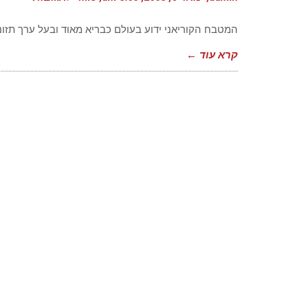
דברי
שרצי
לדעת
המטבח הקוריאני ידוע בעולם כבריא מאוד ובעל ערך תזונתי
על
המטב
קרא עוד ←
הקורי
ולא
העזת
לשאו