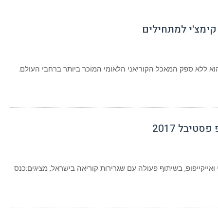
16
הוא ללא ספק המאכל הקוריאני הלאומי המוכר ביותר ברחבי העולם.
ני
ת
י
ילים
18
ות הקייפופ פסטיבל 2017 קוריאה ואני ואייקייפופ, בשיתוף פעולה עם שגרירות קוריאה בישראל, מציגים:כנס
קון
ות
ופ
בל