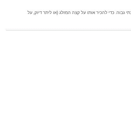
ם
תם
 גבוה. כדי להכיר אותו על קצה המזלג (או ליתר דיוק, על
ח
אני
ם
ל