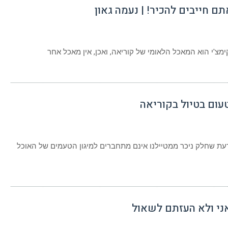
 חייבים להכיר! | נעמה גאון
על
קימצ'י
–
המאכל
ימצ'י הוא המאכל הלאומי של קוריאה, ואכן, אין מאכל אחר
הלאומי
של
קוריאה
שאתם
חייבים
להכיר!
|
נעמה
גאון
ני
דעת שחלק ניכר ממטיילנו אינם מתחברים למיגון הטעמים של האוכל
ם
ם
ם
יאה
ני ולא העזתם לשאול