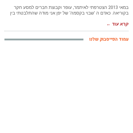
המחבק
–
במאי 2013 הצטרפתי לאיתמר, עופר וקבוצת חברים למסע חקר
טיול
בקוריאה. כאדם ה 'שבוי בקסמה' של יפן אני מודה שהתלבטתי בין
לקוריאה
החוויה
קרא עוד ←
הקוריאנית
שלי
|
אילה
עמוד הפייסבוק שלנו
דנון