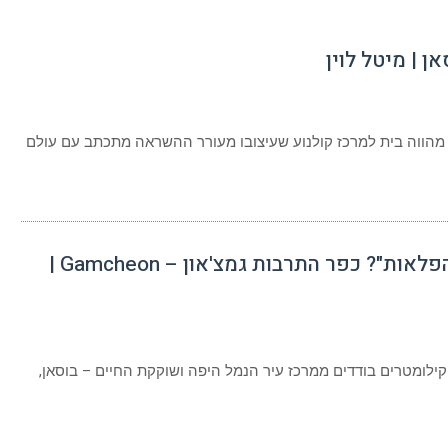
ן | מיטל לוין
ל
טוף
אבק
וכבים
 מהווה בית למרכז קולנוע שעיצובו מעורר ההשראה מתכתב עם עולם
רכז
קולנוע
בוסאן
יטל
ין
"חלקת אלוהים הקטנה" או "אליס בארץ הפלאות"? כפר התרבות גמצ'און – Gamcheon |
על
"חלקת
אלוהים
הקטנה"
לומטרים בודדים ממרכז עיר הנמל היפה ושוקקת החיים – בוסאן,
או
"אליס
בארץ
הפלאות"?
כפר