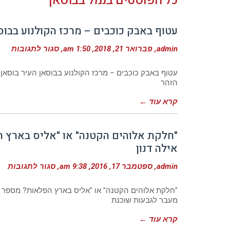
כל הפוסטים ב
נמל בבוסאן
עטוף באבק כוכבים – מרכז הקולנוע בבוסא
ע
admin
פברואר 21, 2018
1:50 am
סגור לתגובות
ע
ב
כ
עטוף באבק כוכבים – מרכז הקולנוע בבוסאן העיר בוסאן
–
הזהר
מ
ה
קרא עוד ←
ב
|
מ
לו
אילה דנון
admin
ספטמבר 17, 2016
9:38 am
סגור לתגובות
"חלקת אלוהים הקטנה" או "אליס בארץ הפלאות? מספר קי
מעבר לגבעות שוכנת
קרא עוד ←