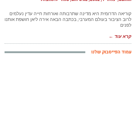
קוריאה
מי
יודע
קוריאה הדרומית היא מדינה שתרבותה ואורחות חייה עדין נעלמים
–
לרוב הציבור בעולם המערבי, בכתבה הבאה אירה ליאן חושפת אותנו
10
לפנים
דברים
שלא
ידענו
קרא עוד ←
על
קוריאה
|
עמוד הפייסבוק שלנו
אירה
ליאן