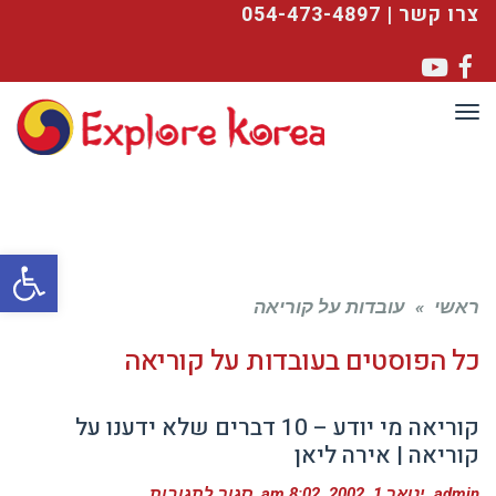
צרו קשר | 054-473-4897
YouTube
Facebook
תפריט
פתח סרגל
ראשי
»
עובדות על קוריאה
כל הפוסטים ב
עובדות על קוריאה
קוריאה מי יודע – 10 דברים שלא ידענו על
קוריאה | אירה ליאן
על
admin
ינואר 1, 2002
8:02 am
סגור לתגובות