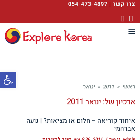
צרו קשר | 054-473-4897
YouTube
Facebook
תפריט
פתח סרגל
ראשי
»
2011
»
ינואר
ארכיון של:
ינואר 2011
איחוד קוריאה – חלום או מציאות? | נועה
אברהמי
על
admin
ינואר 1, 2011
6:36 am
סגור לתגובות