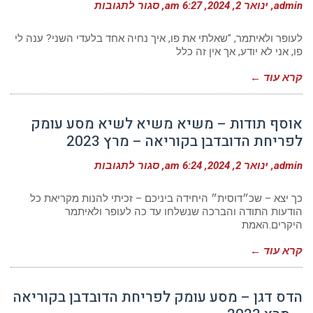
על
admin
ינואר 2, 2024
6:27 am
סגור לתגובות
לאה
סלינס
–
לעופר ולאיתמר, "שאלתי את פו, איך נחיה אחד בלעדי השני? ענה לי
מסע
פו, אני לא יודע, אך אין זה כלל
עומק
לפריחת
קרא עוד ←
הדובדבן
בקוריאה
–
מרץ
אוסף תודות – משיא משיא לשיא מסע עומק
2023
לפריחת הדובדבן בקוריאה – מרץ 2023
על
admin
ינואר 2, 2024
6:24 am
סגור לתגובות
אוסף
תודות
–
כך יצא – שכ״דוסית״ היחידה ביניכם – זכיתי להנות מקריאת כל
משיא
הודעות התודה והברכה שנשלחו עד כה לעופר ולאיתמר
משיא
היקרים.האמת
לשיא
מסע
עומק
קרא עוד ←
לפריחת
הדובדבן
בקוריאה
–
הדס דגן – מסע עומק לפריחת הדובדבן בקוריאה
מרץ
2023