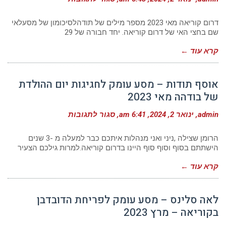
מילים
של
תודה
דרום קוריאה מאי 2023 מספר מילים של תודהלסיכומון של מסעלאי
–
שם בחצי האי של דרום קוריאה. יחד חבורה של 29
מטיילי
מסע
קרא עוד ←
עומק
לחגיגות
יום
ההולדת
אוסף תודות – מסע עומק לחגיגות יום ההולדת
של
בודהה
של בודהה מאי 2023
מאי
2023
על
admin
ינואר 2, 2024
6:41 am
סגור לתגובות
אוסף
תודות
–
הרומן שצילה ,ניני ואני מנהלות איתכם כבר למעלה מ -3 שנים
מסע
הישתתם בסוף וסוף סוף היינו בדרום קוריאה.למרות גילכם הצעיר
עומק
לחגיגות
קרא עוד ←
יום
ההולדת
של
בודהה
לאה סלינס – מסע עומק לפריחת הדובדבן
מאי
2023
בקוריאה – מרץ 2023