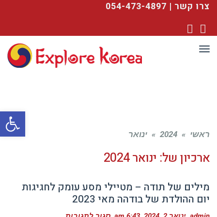
צרו קשר | 054-473-4897
YouTube
Facebook
תפריט
פתח סרגל
ראשי
»
2024
»
ינואר
ארכיון של:
ינואר 2024
מילים של תודה – מטיילי מסע עומק לחגיגות
יום ההולדת של בודהה מאי 2023
על
admin
ינואר 2, 2024
6:43 am
סגור לתגובות