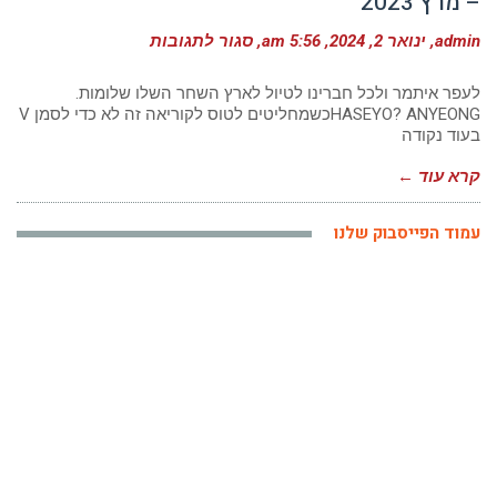
– מרץ 2023
על
admin
ינואר 2, 2024
5:56 am
סגור לתגובות
הדס
דגן
–
לעפר איתמר ולכל חברינו לטיול לארץ השחר השלו שלומות.
מסע
HASEYO? ANYEONGכשמחליטים לטוס לקוריאה זה לא כדי לסמן V
עומק
בעוד נקודה
לפריחת
הדובדבן
בקוריאה
קרא עוד ←
–
מרץ
2023
עמוד הפייסבוק שלנו