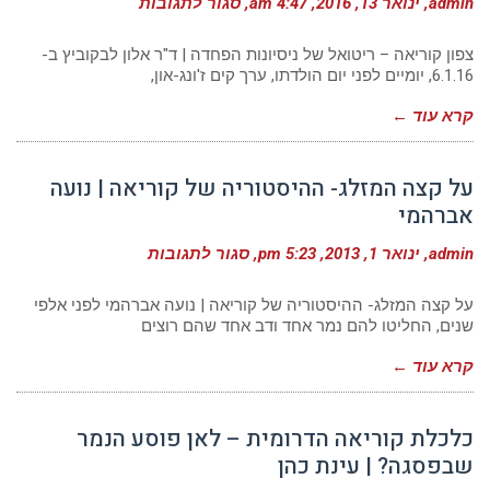
על
admin
ינואר 13, 2016
4:47 am
סגור לתגובות
צפון
קוריאה
–
צפון קוריאה – ריטואל של ניסיונות הפחדה | ד"ר אלון לבקוביץ ב-
ריטואל
6.1.16, יומיים לפני יום הולדתו, ערך קים ז'ונג-און,
של
ניסיונות
קרא עוד ←
הפחדה
|
ד"ר
אלון
על קצה המזלג- ההיסטוריה של קוריאה | נועה
לבקוביץ
אברהמי
על
admin
ינואר 1, 2013
5:23 pm
סגור לתגובות
על
קצה
המזלג-
על קצה המזלג- ההיסטוריה של קוריאה | נועה אברהמי לפני אלפי
ההיסטוריה
שנים, החליטו להם נמר אחד ודב אחד שהם רוצים
של
קוריאה
קרא עוד ←
|
נועה
אברהמי
כלכלת קוריאה הדרומית – לאן פוסע הנמר
שבפסגה? | עינת כהן