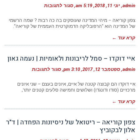
על
admin
יוני 11, 2018
5:19 am
סגור לתגובות
צפון
קוריאה
–
צפון קוריאה – מיהי המדינה שעוסקים בה כה רבות ? שמה הרשמי
מיהי
של המדינה הוא "הרפובליקה הדמוקרטית העממית של קוריאה".
המדינה
שעוסקים
קרא עוד ←
בה
כה
רבות
?
איי דוקדו – סמל לריבונות ולאומיות | נעמה גאון
|
צוות
כותבי
על
admin
ספטמבר 12, 2017
3:10 pm
סגור לתגובות
אקספלור
איי
קוריאה
דוקדו
–
איי דוקדו הם קבוצה קטנה של איים, איונים בעצם – שני איונים
סמל
מרכזיים (סודו ודונגדו) ושלושים וחמישה סלעים קטנים יותר,
לריבונות
ולאומיות
קרא עוד ←
|
נעמה
גאון
צפון קוריאה – ריטואל של ניסיונות הפחדה | ד"ר
אלון לבקוביץ