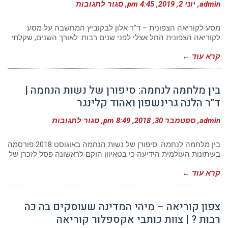
על
admin
יוני 2, 2019
4:45 pm
סגור לתגובות
מסע
לקוריאה
הצפונית
מסע לקוריאה הצפונית – ד"ר אלון לבקוביץ המחשבה על מסע
|
לקוריאה הצפונית החל אצלי לפני שנים רבות. לאורך השנים, שקלתי
ד"ר
אלון
קרא עוד ←
לבקוביץ
בין מלחמה לנחמה: סיפורן של נשות הנחמה |
ד"ר הלנה גרינשפון ואהוד קלינגר
על
admin
ספטמבר 30, 2018
8:49 pm
סגור לתגובות
בין
מלחמה
לנחמה:
בין מלחמה לנחמה: סיפורן של נשות הנחמה באוגוסט 2018 פורסמה
סיפורן
בעיתונות העולמית הידיעה כי בטאיוון הוקם לראשונה פסל לזכרן של
של
נשות
קרא עוד ←
הנחמה
|
ד"ר
הלנה
צפון קוריאה – מיהי המדינה שעוסקים בה כה
גרינשפון
ואהוד
רבות ? | צוות כותבי אקספלור קוריאה
קלינגר