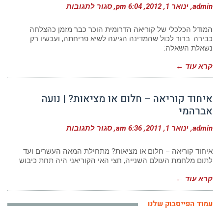
על
admin
ינואר 1, 2012
6:04 pm
סגור לתגובות
כלכלת
קוריאה
הדרומית
המודל הכלכלי של קוריאה הדרומית הוכר כבר מזמן כהצלחה
–
כבירה. ברור לכול שהמדינה הגיעה לשיא פריחתה, ועכשיו רק
לאן
נשאלת השאלה:
פוסע
הנמר
שבפסגה?
קרא עוד ←
|
עינת
כהן
איחוד קוריאה – חלום או מציאות? | נועה
אברהמי
על
admin
ינואר 1, 2011
6:36 am
סגור לתגובות
איחוד
קוריאה
–
איחוד קוריאה – חלום או מציאות? מתחילת המאה העשרים ועד
חלום
לתום מלחמת העולם השנייה, חצי האי הקוריאני היה תחת כיבוש
או
מציאות?
קרא עוד ←
|
נועה
אברהמי
עמוד הפייסבוק שלנו