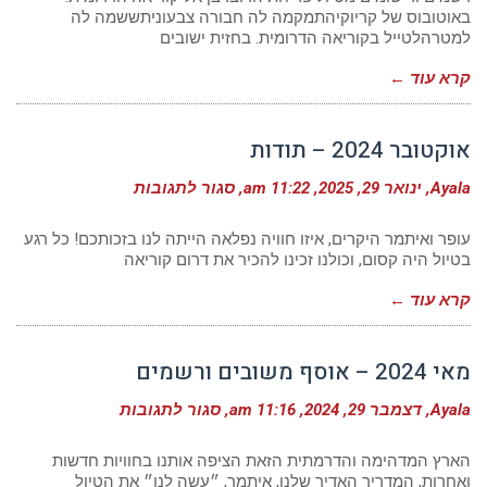
לקט
באוטובוס של קריוקיהתמקמה לה חבורה צבעוניתששמה לה
תודות
למטרהלטייל בקוריאה הדרומית. בחזית ישובים
קרא עוד ←
אוקטובר 2024 – תודות
על
Ayala
ינואר 29, 2025
11:22 am
סגור לתגובות
אוקטובר
2024
–
עופר ואיתמר היקרים, איזו חוויה נפלאה הייתה לנו בזכותכם! כל רגע
תודות
בטיול היה קסום, וכולנו זכינו להכיר את דרום קוריאה
קרא עוד ←
מאי 2024 – אוסף משובים ורשמים
על
Ayala
דצמבר 29, 2024
11:16 am
סגור לתגובות
מאי
2024
–
הארץ המדהימה והדרמתית הזאת הציפה אותנו בחוויות חדשות
אוסף
ואחרות, המדריך האדיר שלנו, איתמר, ״עשה לנו״ את הטיול