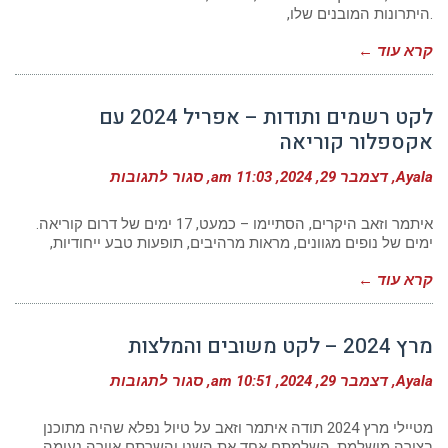
משובים
.היתרונות המובנים שלו,
ורשמים
קרא עוד ←
לקט רשמים ותודות – אפריל 2024 עם
אקספלור קוריאה
על
Ayala
דצמבר 29, 2024
11:03 am
סגור לתגובות
לקט
רשמים
ותודות
איתמר וזאב היקרים, הסתיימו – כמעט, 17 ימים של דרום קוריאה.
–
ימים של נופים מגוונים, מראות מרהיבים, תופעות טבע ייחודיות,
אפריל
2024
קרא עוד ←
עם
אקספלור
קוריאה
מרץ 2024 – לקט משובים והמלצות
על
Ayala
דצמבר 29, 2024
10:51 am
סגור לתגובות
מרץ
2024
–
מטיילי מרץ 2024 תודה איתמר וזאב על טיול נפלא שהיה מתוכנן
לקט
בצורה מושלמת. השלמתם אחד את השני והשרתם אוירה נעימה