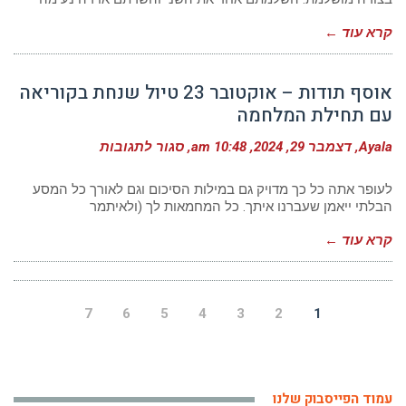
משובים
והמלצות
קרא עוד ←
אוסף תודות – אוקטובר 23 טיול שנחת בקוריאה
עם תחילת המלחמה
על
Ayala
דצמבר 29, 2024
10:48 am
סגור לתגובות
אוסף
תודות
–
לעופר אתה כל כך מדויק גם במילות הסיכום וגם לאורך כל המסע
אוקטובר
הבלתי ייאמן שעברנו איתך. כל המחמאות לך (ולאיתמר
23
טיול
קרא עוד ←
שנחת
בקוריאה
עם
תחילת
המלחמה
7
6
5
4
3
2
1
עמוד הפייסבוק שלנו