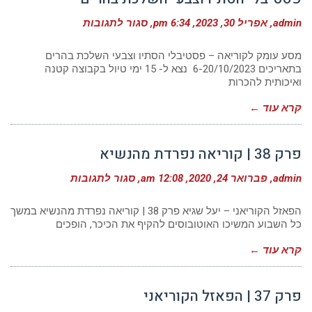
על
admin
אפריל 30, 2023
6:34 pm
סגור לתגובות
24/10-
9/11/2023
|
מסע עומק לקוריאה – פסטיבלי הסתיו וצבעי השלכת בהרים
מסע
בתאריכים 6-20/10/2023 נצא ל- 15 ימי טיול בקבוצה קטנה
עומק
ואיכותית להכרות
לקוריאה
|
פסטיבלי
קרא עוד ←
הסתיו
וצבעי
השלכת
בהרים
פרק 38 | קוריאה נפרדת מהנשיא
על
admin
פברואר 24, 2020
12:08 am
סגור לתגובות
פרק
38
|
הפאזל הקוריאני – יעל שגיא פרק 38 | קוריאה נפרדת מהנשיא במשך
קוריאה
כל השבוע המשיכו האוטובוסים להקיף את הכיכר, הופכים
נפרדת
מהנשיא
קרא עוד ←
פרק 37 | הפאזל הקוריאני