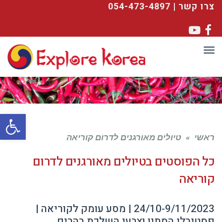
צרו קשר | 054-473-4897
YouTube
Facebook
תפריט
פתח סרגל
ראשי
»
טיולים מאורגנים לדרום קוריאה
כל הפוסטים ב
טיולים מאורגנים לדרום
קוריאה
24/10-9/11/2023 | מסע עומק לקוריאה |
פסטיבלי הסתיו וצבעי השלכת בהרים