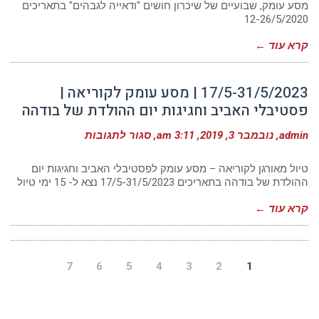
מסע
מסע עומק, שבועיים של שיכרון חושים "ודאייה לגבהים" בתאריכים
עומק
12-26/5/2020
לקוריאה
|
שבועיים
קרא עוד ←
של
שיכרון
חושים
"ודאייה
17/5-31/5/2023 | מסע עומק לקוריאה |
לגבהים"
פסטיבלי האביב וחגיגות יום ההולדת של בודהה
•
הטיול
מלא,
על
admin
נובמבר 3, 2019
3:11 am
סגור לתגובות
הצטרפו
17/5-
לרשימת
31/5/2023
המתנה
|
טיול מאורגן לקוריאה – מסע עומק לפסטיבלי האביב וחגיגות יום
מסע
ההולדת של בודהה בתאריכים 17/5-31/5/2023 נצא ל- 15 ימי טיול
עומק
לקוריאה
קרא עוד ←
|
פסטיבלי
האביב
וחגיגות
יום
ההולדת
7
6
5
4
3
2
1
של
בודהה