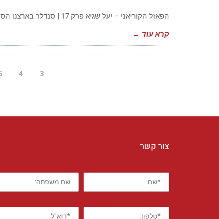
פר
17
|
הפאזל הקוריאני – יעל שגיא פרק 17 | סנדלר בארצנו הסנדלריות כמעט ונעלמו, נותרו מהן רק בודדות ואותן צריך לחפש
סנ
קרא עוד ←
5
4
3
צור קשר