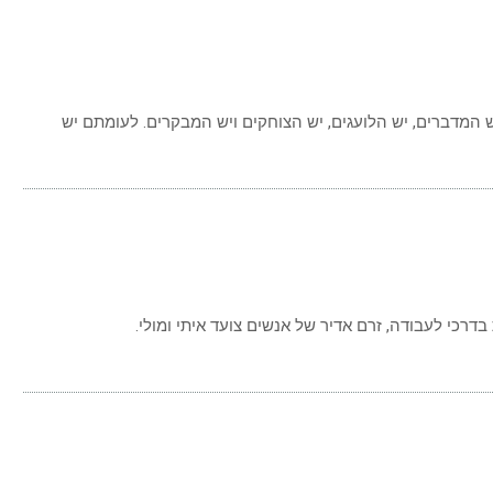
ת
ומילך
ט