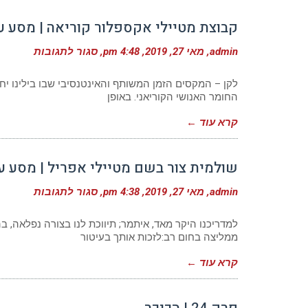
קבוצת מטיילי אקספלור קוריאה | מסע עומק
על
admin
מאי 27, 2019
4:48 pm
סגור לתגובות
קבוצ
מטייל
אקספ
לקן – המקסים הזמן המשותף והאינטנסיבי שבו בילינו י
קוריא
החומר האנושי הקוריאני. באופן
|
מסע
קרא עוד ←
עומק
לקורי
אפרי
2019
שולמית צור בשם מטיילי אפריל | מסע עומק
על
admin
מאי 27, 2019
4:38 pm
סגור לתגובות
שולמ
צור
בשם
למדריכנו היקר מאד, איתמר; תיווכת לנו בצורה נפלאה, ב
מטייל
ממליצה בחום רב:לזכות אותך בעיטור
אפרי
|
קרא עוד ←
מסע
עומק
לקורי
אפרי
2019