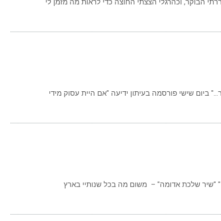
ר
ל
רק
2
ה
סתיו
ה
ובר…"
ק
יר
כת
ומה"