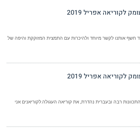
 לקוריאה אפריל 2019
ת
י
לור
חד חשף אותנו לקשר מיוחד ולהיכרות עם התמצית המזוקקת והיפה של
ה
אה
ל
 לקוריאה אפריל 2019
ית
התכוונות רבה ובעברית נהדרת, את קוריאה העגולה.לקוריאנים אני
י
ל
אה
ל