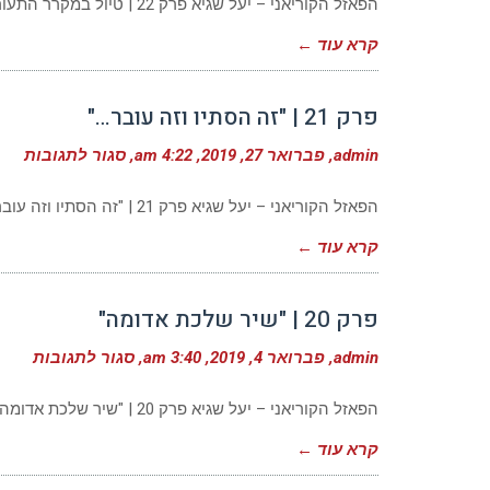
|
הפאזל הקוריאני – יעל שגיא פרק 22 | טיול במקרר התעוררתי הבוקר, וכהרגלי הצצתי החוצה כדי לראות מה מזמן לי
טיול
במקר
קרא עוד ←
פרק 21 | "זה הסתיו וזה עובר…"
ע
admin
פברואר 27, 2019
4:22 am
סגור לתגובות
פ
1
|
הפאזל הקוריאני – יעל שגיא פרק 21 | "זה הסתיו וזה עובר…" ביום שישי פורסמה בעיתון ידיעה "אם היית עסוק מידי
"ז
ה
קרא עוד ←
וז
ע
פרק 20 | "שיר שלכת אדומה"
על
admin
פברואר 4, 2019
3:40 am
סגור לתגובות
פר
20
|
הפאזל הקוריאני – יעל שגיא פרק 20 | "שיר שלכת אדומה" "שיר שלכת אדומה" – משום מה בכל שנותיי בארץ
"ש
של
קרא עוד ←
אד