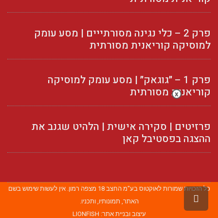
פרק 2 – כלי נגינה מסורתייים | מסע עומק
למוסיקה קוריאנית מסורתית
פרק 1 – ״גוגאק״ | מסע עומק למוסיקה
קוריאנית מסורתית
x
פרזיטים | סקירה אישית | הלהיט שגנב את
ההצגה בפסטיבל קאן
כל הזכויות שמורות לאוקטוס בע"מ החצב 18 מצפה רמון. אין לעשות שימוש בשם
גלילה
האתר, תמונותיו, ותכניו.
לראש
עיצוב ובניית אתר:
LIONFISH
העמוד