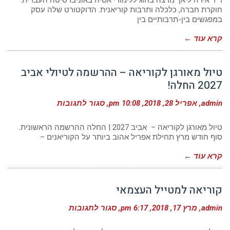
ד"ר אירה ליאן מרצה בחוג ללימודי אסיה באוניברסיטה העברית.
חוקרת חברה, כלכלה ותרבות קוריאנית. הדוקטורט שלה עסק
במפגשים בין-תרבותיים בין
קרא עוד ←
טיול מאורגן לקוריאה – ההרשמה לטיולי אביב
2027 החלה!
על
admin
אפריל 28, 2018
10:08 pm
סגור לתגובות
טיול
מאורגן
לקוריאה
טיול מאורגן לקוריאה – אביב 2027 | החלה ההרשמה הראשונית.
–
סוף חודש מרץ תחילת אפריל אהוב ביותר על הקוריאנים –
ההרשמה
לטיולי
קרא עוד ←
אביב
2027
החלה!
קוריאה למטייל העצמאי
על
admin
מרץ 17, 2018
6:17 pm
סגור לתגובות
קוריאה
למטייל