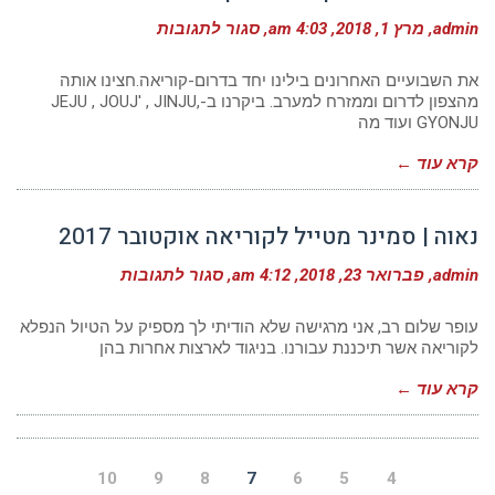
על
admin
מרץ 1, 2018
4:03 am
סגור לתגובות
סמינר
מטייל
לקוריאה
את השבועיים האחרונים בילינו יחד בדרום-קוריאה.חצינו אותה
אוקטובר
מהצפון לדרום וממזרח למערב. ביקרנו ב-JEJU , JOUJ' , JINJU,
2017
GYONJU ועוד מה
קרא עוד ←
נאוה | סמינר מטייל לקוריאה אוקטובר 2017
על
admin
פברואר 23, 2018
4:12 am
סגור לתגובות
נאוה
|
סמינר
עופר שלום רב, אני מרגישה שלא הודיתי לך מספיק על הטיול הנפלא
מטייל
לקוריאה אשר תיכננת עבורנו. בניגוד לארצות אחרות בהן
לקוריאה
אוקטובר
קרא עוד ←
2017
10
9
8
7
6
5
4