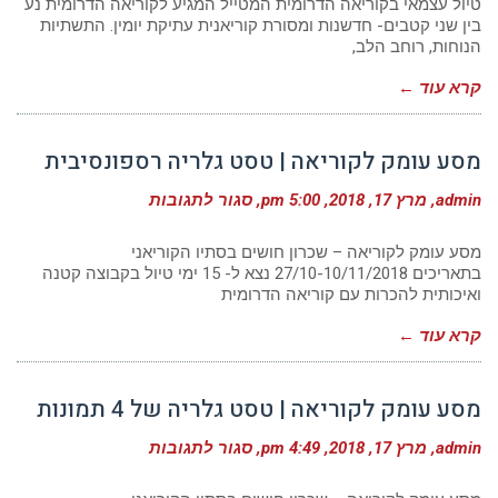
העצמאי
טיול עצמאי בקוריאה הדרומית המטייל המגיע לקוריאה הדרומית נע
בין שני קטבים- חדשנות ומסורת קוריאנית עתיקת יומין. התשתיות
הנוחות, רוחב הלב,
קרא עוד ←
מסע עומק לקוריאה | טסט גלריה רספונסיבית
על
admin
מרץ 17, 2018
5:00 pm
סגור לתגובות
מסע
עומק
לקוריאה
מסע עומק לקוריאה – שכרון חושים בסתיו הקוריאני
|
בתאריכים 27/10-10/11/2018 נצא ל- 15 ימי טיול בקבוצה קטנה
טסט
ואיכותית להכרות עם קוריאה הדרומית
גלריה
רספונסיבית
קרא עוד ←
מסע עומק לקוריאה | טסט גלריה של 4 תמונות
על
admin
מרץ 17, 2018
4:49 pm
סגור לתגובות
מסע
עומק
לקוריאה