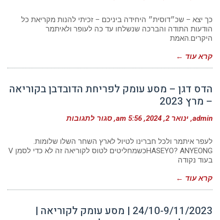
אוסף
תודות
–
כך יצא – שכ״דוסית״ היחידה ביניכם – זכיתי להנות מקריאת כל
משיא
הודעות התודה והברכה שנשלחו עד כה לעופר ולאיתמר
משיא
היקרים.האמת
לשיא
מסע
עומק
קרא עוד ←
לפריחת
הדובדבן
בקוריאה
–
הדס דגן – מסע עומק לפריחת הדובדבן בקוריאה
מרץ
– מרץ 2023
2023
על
admin
ינואר 2, 2024
5:56 am
סגור לתגובות
הדס
דגן
–
לעפר איתמר ולכל חברינו לטיול לארץ השחר השלו שלומות.
מסע
HASEYO? ANYEONGכשמחליטים לטוס לקוריאה זה לא כדי לסמן V
עומק
בעוד נקודה
לפריחת
הדובדבן
בקוריאה
קרא עוד ←
–
מרץ
2023
24/10-9/11/2023 | מסע עומק לקוריאה |