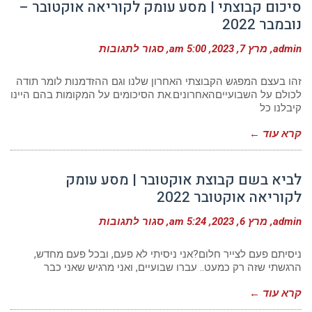
סיכום קבוצתי | מסע עומק לקוריאה אוקטובר –
נובמבר 2022
על
admin
מרץ 7, 2023
5:00 am
סגור לתגובות
סיכום
קבוצתי
|
זהו בעצם המפגש הקבוצתי האחרון שלנו וגם ההזדמנות לומר תודה
מסע
לכולם על השבועייםהאחרונים.את הסיכומים על המקומות בהם היינו
עומק
קיבלנו כל
לקוריאה
אוקטובר
–
קרא עוד ←
נובמבר
2022
לביא בשם קבוצת אוקטובר | מסע עומק
לקוריאה אוקטובר 2022
על
admin
מרץ 6, 2023
5:24 am
סגור לתגובות
לביא
בשם
קבוצת
ניסיתם פעם לצייר חלום?אני ניסיתי לא פעם, ובכל פעם מחדש,
אוקטובר
הרגשתי שזה רק כמעט.. עברו שבועיים, ואני מרגיש שאני כבר
|
מסע
קרא עוד ←
עומק
לקוריאה