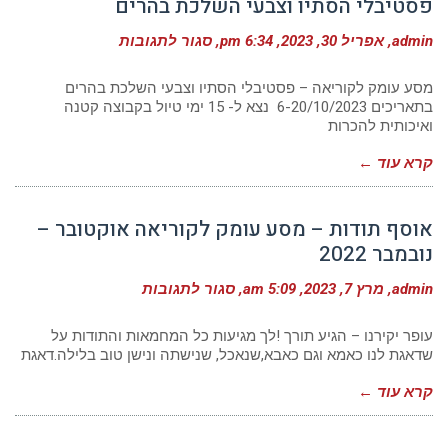
פסטיבלי הסתיו וצבעי השלכת בהרים
על
admin
אפריל 30, 2023
6:34 pm
סגור לתגובות
24/10-
9/11/2023
|
מסע עומק לקוריאה – פסטיבלי הסתיו וצבעי השלכת בהרים
מסע
בתאריכים 6-20/10/2023 נצא ל- 15 ימי טיול בקבוצה קטנה
עומק
ואיכותית להכרות
לקוריאה
|
פסטיבלי
קרא עוד ←
הסתיו
וצבעי
השלכת
בהרים
אוסף תודות – מסע עומק לקוריאה אוקטובר –
נובמבר 2022
על
admin
מרץ 7, 2023
5:09 am
סגור לתגובות
אוסף
תודות
–
עופר יקירנו – הגיע תורך !לך מגיעות כל המחמאות והתודות על
מסע
שדאגת לנו כאמא וגם כאבא,שנאכל, שנישתה ונישן טוב בלילה.דאגת
עומק
לקוריאה
קרא עוד ←
אוקטובר
–
נובמבר
2022