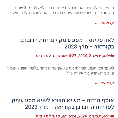
תודות
–
הרומן שצילה ,ניני ואני מנהלות איתכם כבר למעלה מ -3 שנים
מסע
הישתתם בסוף וסוף סוף היינו בדרום קוריאה.למרות גילכם הצעיר
עומק
לחגיגות
קרא עוד ←
יום
ההולדת
של
בודהה
לאה סלינס – מסע עומק לפריחת הדובדבן
מאי
2023
בקוריאה – מרץ 2023
על
admin
ינואר 2, 2024
6:27 am
סגור לתגובות
לאה
סלינס
–
לעופר ולאיתמר, "שאלתי את פו, איך נחיה אחד בלעדי השני? ענה לי
מסע
פו, אני לא יודע, אך אין זה כלל
עומק
לפריחת
קרא עוד ←
הדובדבן
בקוריאה
–
מרץ
אוסף תודות – משיא משיא לשיא מסע עומק
2023
לפריחת הדובדבן בקוריאה – מרץ 2023
על
admin
ינואר 2, 2024
6:24 am
סגור לתגובות